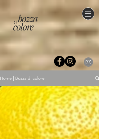
bozza
di
colore
Home | Bozza di colore