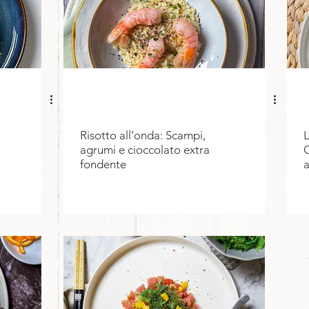
Risotto all’onda: Scampi,
L
agrumi e cioccolato extra
C
fondente
a