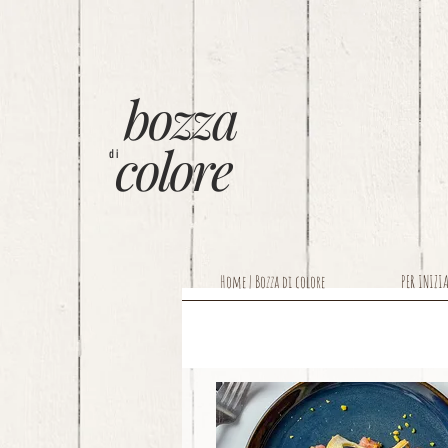
bozza
colore
di
Home | Bozza di colore
PER INIZI