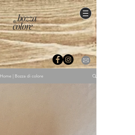
bozza
di
colore
Home | Bozza di colore