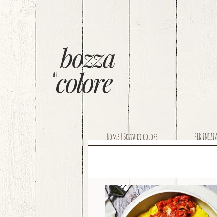
bozza
colore
di
Home | Bozza di colore
PER INIZI