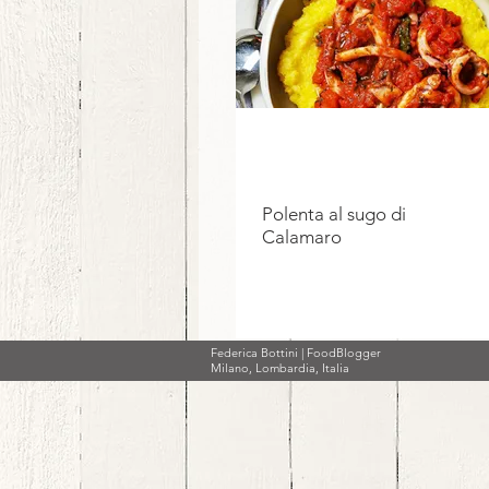
Polenta al sugo di
Calamaro
Federica Bottini | FoodBlogger
Milano, Lombardia, Italia