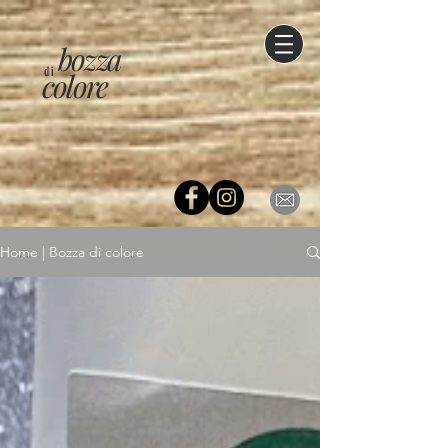
bozza
di
colore
Home | Bozza di colore