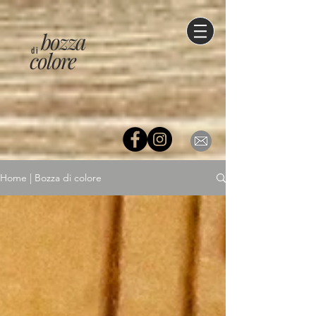
bozza
di
colore
Home | Bozza di colore