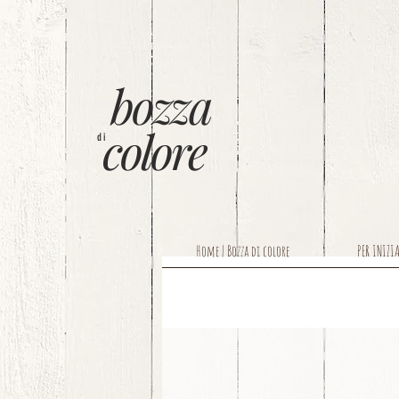
bozza
colore
di
Home | Bozza di colore
PER INIZI