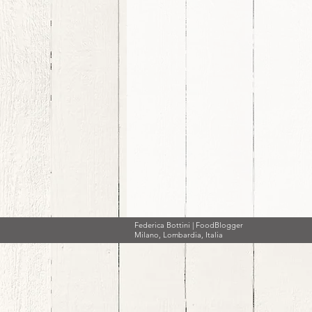
Federica Bottini | FoodBlogger
Milano, Lombardia, Italia