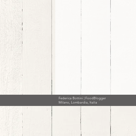
Federica Bottini | FoodBlogger
Milano, Lombardia, Italia