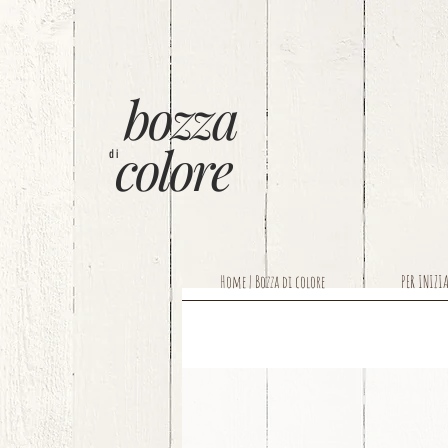
bozza
colore
di
Home | Bozza di colore
PER INIZI