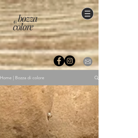
bozza
di
colore
Home | Bozza di colore