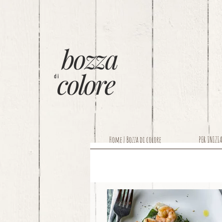
bozza
colore
di
Home | Bozza di colore
PER INIZI