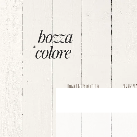
bozza
colore
di
Home | Bozza di colore
PER INIZI