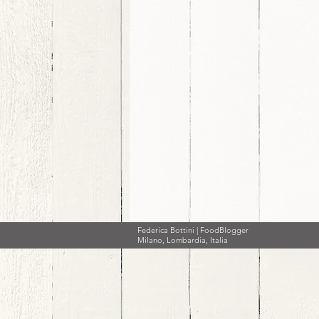
Federica Bottini | FoodBlogger
Milano, Lombardia, Italia