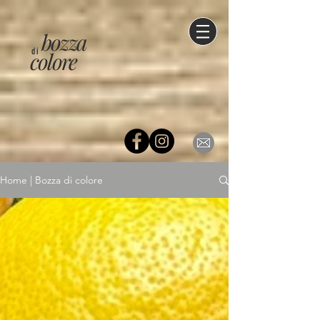
bozza
di
colore
Home | Bozza di colore