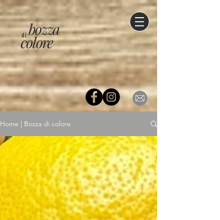
bozza
di
colore
Home | Bozza di colore