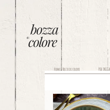
bozza
colore
di
Home | Bozza di colore
PER INIZI