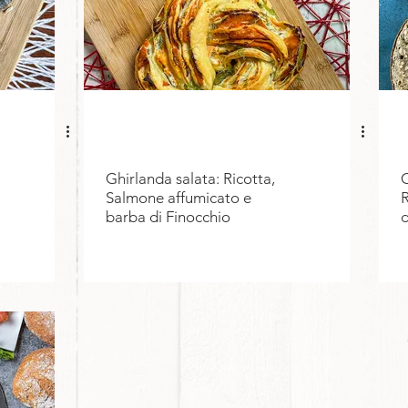
Ghirlanda salata: Ricotta,
C
Salmone affumicato e
R
barba di Finocchio
d
r