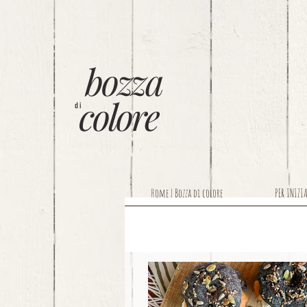
bozza
colore
di
Home | Bozza di colore
PER INIZI