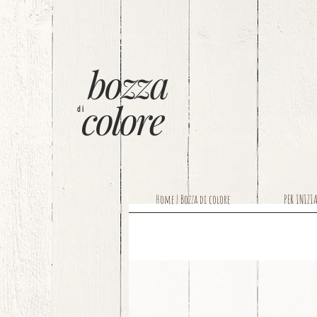
bozza
colore
di
Home | Bozza di colore
PER INIZI