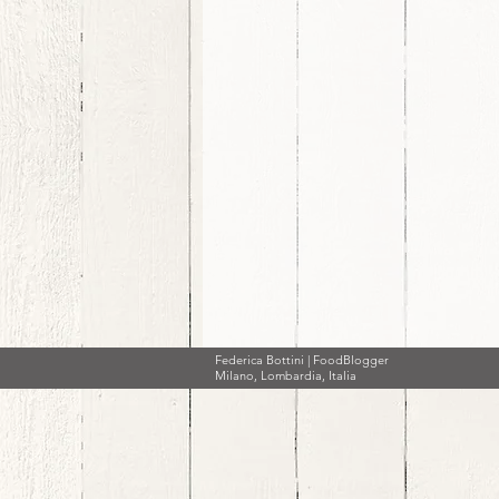
Federica Bottini | FoodBlogger
Milano, Lombardia, Italia