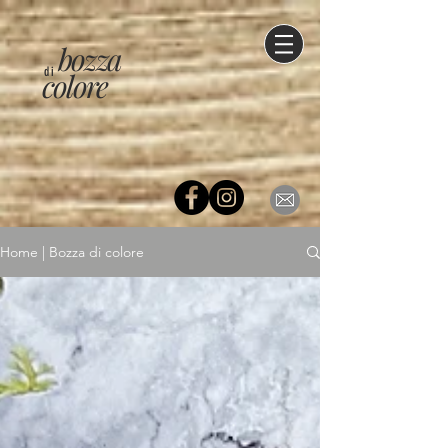
bozza
di
colore
Home | Bozza di colore