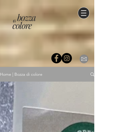
bozza
di
colore
Home | Bozza di colore