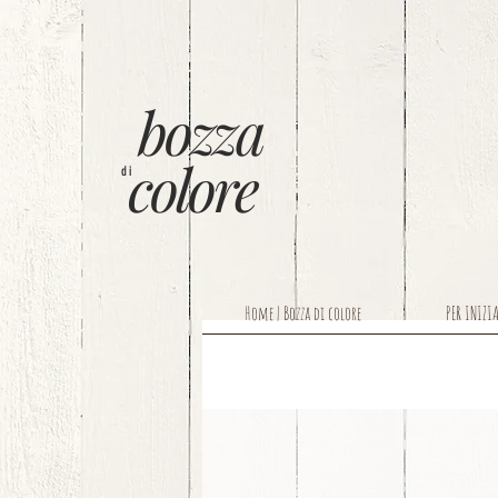
bozza
colore
di
Home | Bozza di colore
PER INIZI