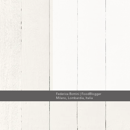
Federica Bottini | FoodBlogger
Milano, Lombardia, Italia