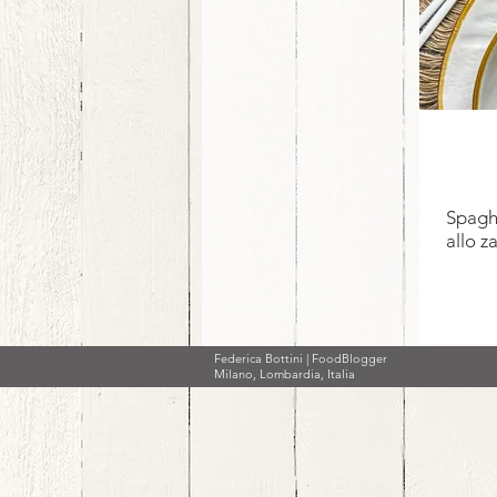
Spagh
allo z
Federica Bottini | FoodBlogger
Milano, Lombardia, Italia