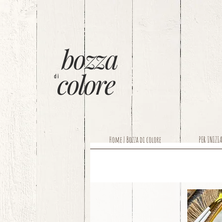
bozza
colore
di
Home | Bozza di colore
PER INIZI