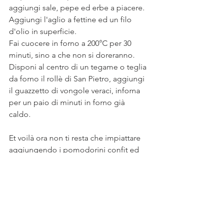
aggiungi sale, pepe ed erbe a piacere. 
Aggiungi l'aglio a fettine ed un filo 
d'olio in superficie. 
Fai cuocere in forno a 200°C per 30 
minuti, sino a che non si doreranno. 
Disponi al centro di un tegame o teglia 
da forno il rollè di San Pietro, aggiungi 
il guazzetto di vongole veraci, inforna 
per un paio di minuti in forno già 
caldo. 
Et voilà ora non ti resta che impiattare 
aggiungendo i pomodorini confit ed 
un filo d'olio nel piatto da portata
Buon appetito  