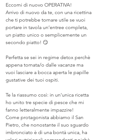
Eccomi di nuovo OPERATIVA!
Arrivo di nuovo da te, con una ricettina 
che ti potrebbe tornare utile se vuoi 
portare in tavola un’entree completa, 
un piatto unico o semplicemente un 
secondo piatto! 😏
Perfetta se sei in regime detox perchè 
appena tornata/o dalle vacanze ma 
vuoi lasciare a bocca aperta le papille 
gustative dei tuoi ospiti.
⠀
Te la riassumo così: in un'unica ricetta 
ho unito tre specie di pesce che mi 
fanno letteralmente impazzire!
Come protagonista abbiamo il San 
Pietro, che nonostante il suo sguardo 
imbronciato è di una bontà unica, ha 
valori nutrizionali sorprendenti poichè 