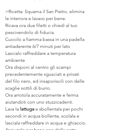
>Ricetta: Squama il San Pietro, elimina 
le interiora e lavavo per bene. 
Ricava ora due filetti o chiedi al tuo 
pescivendolo di fiducia.
Cuocilo a fiamma bassa in una padella 
antiaderente 6/7 minuti per lato
Lascialo raffreddare a temperatura 
ambiente
Ora disponi al centro gli scampi 
precedentemente sgusciati e privati 
del filo nero, ed insaporiscili con delle 
scaglie sottili di burro.
Ora arrotola accuratamente e ferma 
aiutandoti con uno stuzzicadenti. 
Lava la 
lattuga
 e sbollentala per pochi 
secondi in acqua bollente, scolala e 
lasciala raffreddare in acqua e ghiaccio.
Asciugala per bene con della carta 