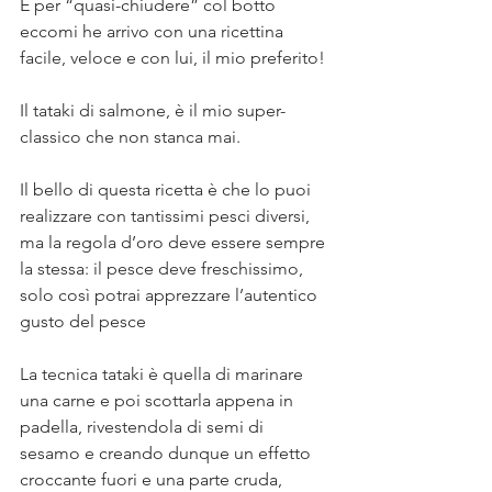
E per “quasi-chiudere” col botto 
eccomi he arrivo con una ricettina 
facile, veloce e con lui, il mio preferito! 
⠀
Il tataki di salmone, è il mio super-
classico che non stanca mai. ⠀
⠀
Il bello di questa ricetta è che lo puoi 
realizzare con tantissimi pesci diversi, 
ma la regola d’oro deve essere sempre 
la stessa: il pesce deve freschissimo, 
solo così potrai apprezzare l’autentico 
gusto del pesce⠀
⠀
La tecnica tataki è quella di marinare 
una carne e poi scottarla appena in 
padella, rivestendola di semi di 
sesamo e creando dunque un effetto 
croccante fuori e una parte cruda, 