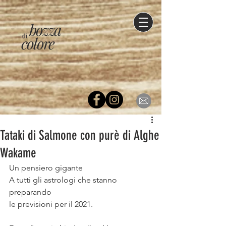
bozza
di
colore
Tataki di Salmone con purè di Alghe
Wakame
Un pensiero gigante⠀
A tutti gli astrologi che stanno 
preparando ⠀
le previsioni per il 2021.⠀
⠀