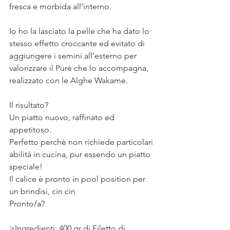
fresca e morbida all’interno.⠀
⠀
Io ho la lasciato la pelle che ha dato lo 
stesso effetto croccante ed evitato di 
aggiungere i semini all’esterno per 
valorizzare il Purè che lo accompagna, 
realizzato con le Alghe Wakame. ⠀
⠀
Il risultato? ⠀
Un piatto nuovo, raffinato ed 
appetitoso. ⠀
Perfetto perchè non richiede particolari 
abilità in cucina, pur essendo un piatto 
speciale! ⠀
Il calice è pronto in pool position per 
un brindisi, cin cin 
Pronto/a?
>Ingredienti: 400 gr di Filetto di 