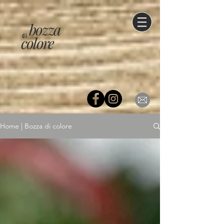
bozza
di
colore
Home | Bozza di colore