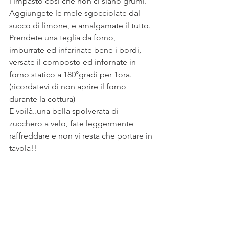
l'impasto così che non ci siano grumi.
Aggiungete le mele sgocciolate dal 
succo di limone, e amalgamate il tutto.
Prendete una teglia da forno, 
imburrate ed infarinate bene i bordi, 
versate il composto ed infornate in 
forno statico a 180°gradi per 1ora.
(ricordatevi di non aprire il forno 
durante la cottura)
E voilà..una bella spolverata di 
zucchero a velo, fate leggermente 
raffreddare e non vi resta che portare in 
tavola!!