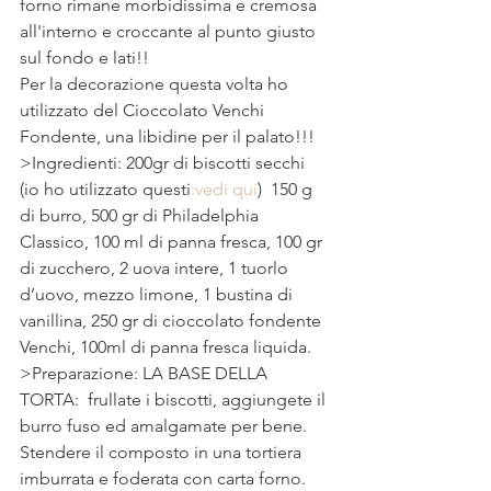
forno rimane morbidissima e cremosa 
all'interno e croccante al punto giusto 
sul fondo e lati!!
Per la decorazione questa volta ho 
utilizzato del Cioccolato Venchi 
Fondente, una libidine per il palato!!!
>Ingredienti: 200gr di biscotti secchi 
(io ho utilizzato questi
:vedi qui
)  150 g 
di burro, 500 gr di Philadelphia 
Classico, 100 ml di panna fresca, 100 gr 
di zucchero, 2 uova intere, 1 tuorlo 
d’uovo, mezzo limone, 1 bustina di 
vanillina, 250 gr di cioccolato fondente 
Venchi, 100ml di panna fresca liquida.
>Preparazione: LA BASE DELLA 
TORTA:  frullate i biscotti, aggiungete il 
burro fuso ed amalgamate per bene. 
Stendere il composto in una tortiera 
imburrata e foderata con carta forno. 