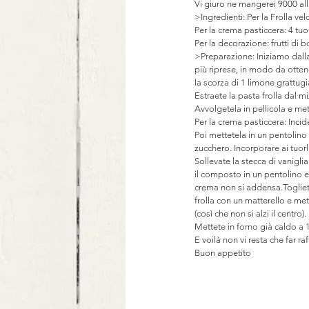
Vi giuro ne mangerei 9000 al
>Ingredienti: Per la Frolla vel
Per la crema pasticcera: 4 tuor
Per la decorazione: frutti di b
>Preparazione: Iniziamo dalla 
più riprese, in modo da ottene
la scorza di 1 limone grattu
Estraete la pasta frolla dal m
Avvolgetela in pellicola e met
Per la crema pasticcera: Incid
Poi mettetela in un pentolino c
zucchero. Incorporare ai tuorli
Sollevate la stecca di vaniglia
il composto in un pentolino e
crema non si addensa.Togliete
frolla con un matterello e met
(così che non si alzi il centro).
Mettete in forno già caldo a 
E voilà non vi resta che far ra
Buon appetito 