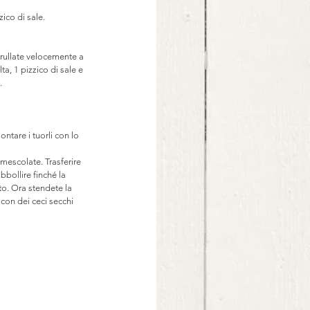
zico di sale.
frullate velocemente a 
a, 1 pizzico di sale e 
.
ontare i tuorli con lo 
 mescolate. Trasferire 
bollire finché la 
to. Ora stendete la 
 con dei ceci secchi 