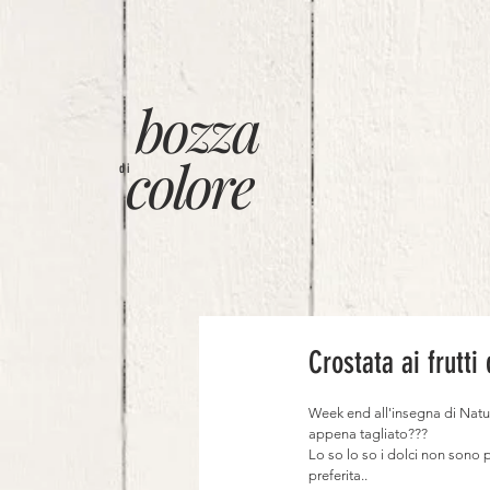
bozza
colore
di
Crostata ai frutti
Week end all'insegna di Natura
appena tagliato???
Lo so lo so i dolci non sono 
preferita..