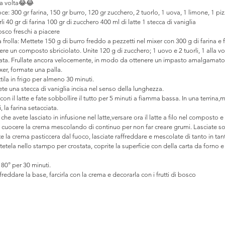
la volta😂😂
oce: 300 gr farina, 150 gr burro, 120 gr zucchero, 2 tuorlo, 1 uova, 1 limone, 1 piz
li 40 gr di farina 100 gr di zucchero 400 ml di latte 1 stecca di vaniglia
osco freschi a piacere 
frolla: Mettete 150 g di burro freddo a pezzetti nel mixer con 300 g di farina e 
re un composto sbriciolato. Unite 120 g di zucchero; 1 uovo e 2 tuorli, 1 alla volt
giata. Frullate ancora velocemente, in modo da ottenere un impasto amalgamato
ixer, formate una palla.
tila in frigo per almeno 30 minuti.
ete una stecca di vaniglia incisa nel senso della lunghezza.
on il latte e fate sobbollire il tutto per 5 minuti a fiamma bassa. In una terrina,m
, la farina setacciata.
 che avete lasciato in infusione nel latte,versare ora il latte a filo nel composto e
 cuocere la crema mescolando di continuo per non far creare grumi. Lasciate sob
 la crema pasticcera dal fuoco, lasciate raffreddare e mescolate di tanto in tan
tetela nello stampo per crostata, coprite la superficie con della carta da forno e
180° per 30 minuti.
ffreddare la base, farcirla con la crema e decorarla con i frutti di bosco