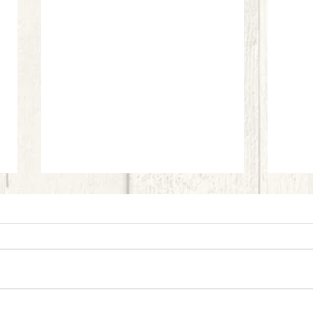
Pigne 
Carrot Cake Pancakes