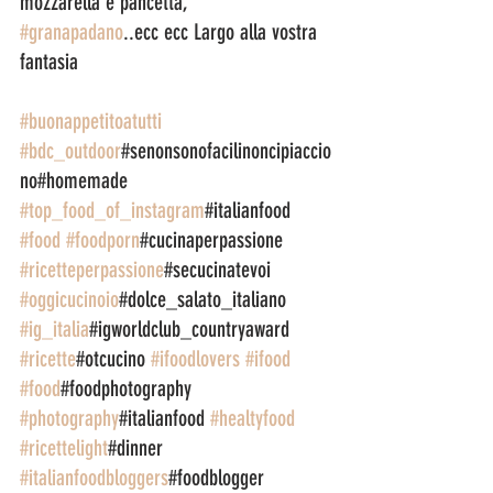
mozzarella e pancetta, 
#granapadano
..ecc ecc Largo alla vostra 
fantasia 
#buonappetitoatutti
#bdc_outdoor
#senonsonofacilinoncipiaccio
no#homemade 
#top_food_of_instagram
#italianfood 
#food
#foodporn
#cucinaperpassione 
#ricetteperpassione
#secucinatevoi 
#oggicucinoio
#dolce_salato_italiano 
#ig_italia
#igworldclub_countryaward 
#ricette
#otcucino 
#ifoodlovers
#ifood
#food
#foodphotography 
#photography
#italianfood 
#healtyfood
#ricettelight
#dinner 
#italianfoodbloggers
#foodblogger