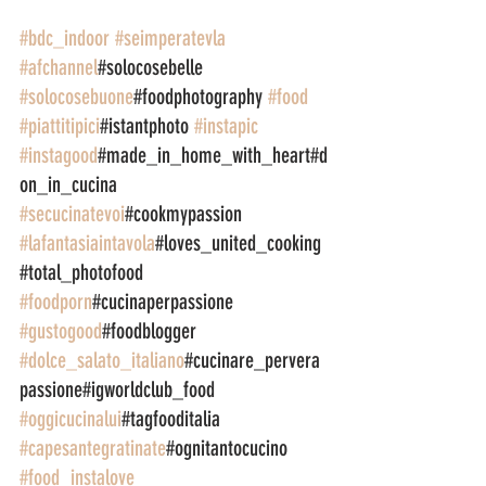
#bdc_indoor
#seimperatevla
#afchannel
#solocosebelle 
#solocosebuone
#foodphotography 
#food
#piattitipici
#istantphoto 
#instapic
#instagood
#made_in_home_with_heart#d
on_in_cucina 
#secucinatevoi
#cookmypassion 
#lafantasiaintavola
#loves_united_cooking
#total_photofood 
#foodporn
#cucinaperpassione 
#gustogood
#foodblogger 
#dolce_salato_italiano
#cucinare_pervera
passione#igworldclub_food 
#oggicucinalui
#tagfooditalia 
#capesantegratinate
#ognitantocucino 
#food_instalove