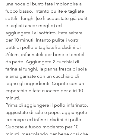
una noce di burro fate imbiondire a 
fuoco basso. Intanto pulite e tagliate 
sottili i funghi (se li acquistate già puliti 
e tagliati ancor meglio) ed 
aggiungeteli al soffritto. Fate saltare 
per 10 minuti. Intanto pulite i vostri 
petti di pollo e tagliateli a dadini di 
2/3cm, infarinateli per bene e teneteli 
da parte. Aggiungete 2 cucchiai di 
farina ai funghi, la panna fresca di soia 
e amalgamate con un cucchiaio di 
legno gli ingredienti. Coprite con un 
coperchio e fate cuocere per altri 10 
minuti.
Prima di aggiungere il pollo infarinato, 
aggiustate di sale e pepe, aggiungete 
la senape ed infine i dadini di pollo.
Cuocete a fuoco moderato per 10 
minuti, mescolando per bene così che 