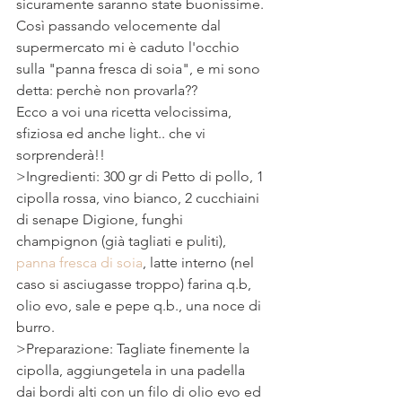
sicuramente saranno state buonissime.
Così passando velocemente dal 
supermercato mi è caduto l'occhio 
sulla "panna fresca di soia", e mi sono 
detta: perchè non provarla??
Ecco a voi una ricetta velocissima, 
sfiziosa ed anche light.. che vi 
sorprenderà!!
>Ingredienti: 300 gr di Petto di pollo, 1 
cipolla rossa, vino bianco, 2 cucchiaini 
di senape Digione, funghi 
champignon (già tagliati e puliti), 
panna fresca di soia
, latte interno (nel 
caso si asciugasse troppo) farina q.b, 
olio evo, sale e pepe q.b., una noce di 
burro.
>Preparazione: Tagliate finemente la 
cipolla, aggiungetela in una padella 
dai bordi alti con un filo di olio evo ed 