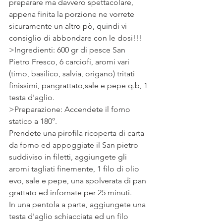
preparare ma davvero spettacolare, 
appena finita la porzione ne vorrete 
sicuramente un altro pò, quindi vi 
consiglio di abbondare con le dosi!!!
>Ingredienti: 600 gr di pesce San 
Pietro Fresco, 6 carciofi, aromi vari 
(timo, basilico, salvia, origano) tritati 
finissimi, pangrattato,sale e pepe q.b, 1 
testa d'aglio.
>Preparazione: Accendete il forno 
statico a 180°.
Prendete una pirofila ricoperta di carta 
da forno ed appoggiate il San pietro 
suddiviso in filetti, aggiungete gli 
aromi tagliati finemente, 1 filo di olio 
evo, sale e pepe, una spolverata di pan 
grattato ed infornate per 25 minuti.
In una pentola a parte, aggiungete una 
testa d'aglio schiacciata ed un filo 