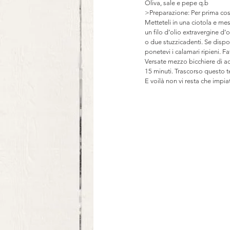
Oliva, sale e pepe q.b
>Preparazione: Per prima cosa 
Metteteli in una ciotola e mesco
un filo d’olio extravergine 
o due stuzzicadenti. Se dispon
ponetevi i calamari ripieni. 
Versate mezzo bicchiere di ac
15 minuti. Trascorso questo te
E voilà non vi resta che impiat