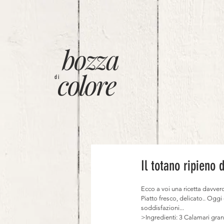
bozza
colore
di
Il totano ripieno 
Ecco a voi una ricetta davve
Piatto fresco, delicato.. Og
soddisfazioni...
>Ingredienti: 3 Calamari grand