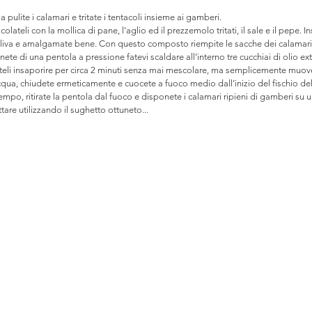
pulite i calamari e tritate i tentacoli insieme ai gamberi.
lateli con la mollica di pane, l’aglio ed il prezzemolo tritati, il sale e il pepe. In
d’oliva e amalgamate bene. Con questo composto riempite le sacche dei calamari
ete di una pentola a pressione fatevi scaldare all’interno tre cucchiai di olio ext
Fateli insaporire per circa 2 minuti senza mai mescolare, ma semplicemente muove
qua, chiudete ermeticamente e cuocete a fuoco medio dall’inizio del fischio dell
mpo, ritirate la pentola dal fuoco e disponete i calamari ripieni di gamberi su u
tare utilizzando il sughetto ottuneto...