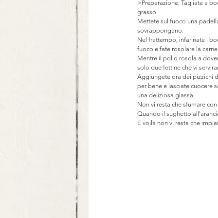
>Preparazione: Tagliate a bocc
grasso.
Mettete sul fuoco una padella
sovrappongano.
Nel frattempo, infarinate i bo
fuoco e fate rosolare la carne
Mentre il pollo rosola a dove
solo due fettine che vi servir
Aggiungete ora dei pizzichi d
per bene e lasciate cuocere s
una deliziosa glassa.
Non vi resta che sfumare con 
Quando il sughetto all'arancia
E voilà non vi resta che impiat