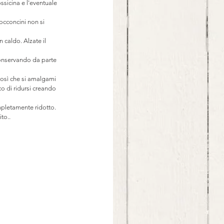
ssicina e l'eventuale 
occoncini non si 
 caldo. Alzate il 
conservando da parte 
così che si amalgami 
o di ridursi creando 
mpletamente ridotto.
to.. 