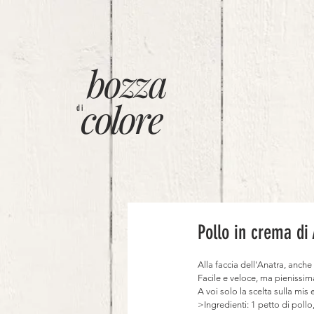
bozza
colore
di
Pollo in crema di
Alla faccia dell'Anatra, anche
Facile e veloce, ma pienissim
A voi solo la scelta sulla mis 
>Ingredienti: 1 petto di pollo,