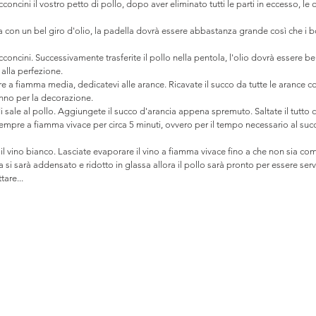
oncini il vostro petto di pollo, dopo aver eliminato tutti le parti in eccesso, le o
 con un bel giro d'olio, la padella dovrà essere abbastanza grande così che i b
cconcini. Successivamente trasferite il pollo nella pentola, l'olio dovrà essere ben
 alla perfezione.
re a fiamma media, dedicatevi alle arance. Ricavate il succo da tutte le arance 
anno per la decorazione.
i sale al pollo. Aggiungete il succo d'arancia appena spremuto. Saltate il tutto 
empre a fiamma vivace per circa 5 minuti, ovvero per il tempo necessario al succ
il vino bianco. Lasciate evaporare il vino a fiamma vivace fino a che non sia co
 si sarà addensato e ridotto in glassa allora il pollo sarà pronto per essere servi
tare...