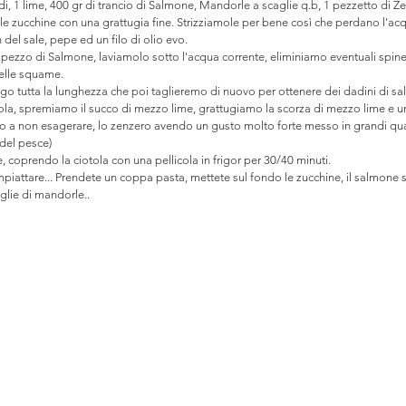
di, 1 lime, 400 gr di trancio di Salmone, Mandorle a scaglie q.b, 1 pezzetto di Z
 zucchine con una grattugia fine. Strizziamole per bene così che perdano l'acq
del sale, pepe ed un filo di olio evo.
 pezzo di Salmone, laviamolo sotto l'acqua corrente, eliminiamo eventuali spine
elle squame. 
ngo tutta la lunghezza che poi taglieremo di nuovo per ottenere dei dadini di s
ola, spremiamo il succo di mezzo lime, grattugiamo la scorza di mezzo lime e un
hio a non esagerare, lo zenzero avendo un gusto molto forte messo in grandi qu
 del pesce)
 coprendo la ciotola con una pellicola in frigor per 30/40 minuti.
impiattare... Prendete un coppa pasta, mettete sul fondo le zucchine, il salmone 
glie di mandorle.. 