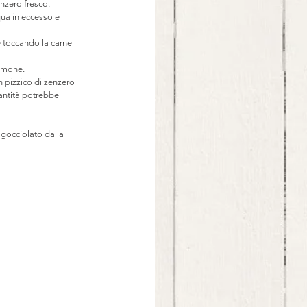
enzero fresco.
ua in eccesso e 
 toccando la carne 
almone.
 pizzico di zenzero 
antità potrebbe 
sgocciolato dalla 