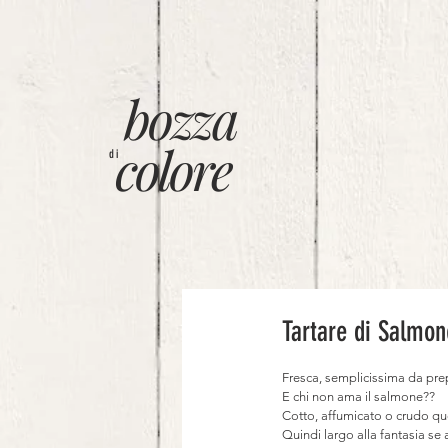
bozza
colore
di
Tartare di Salmon
Fresca, semplicissima da prep
E chi non ama il salmone??
Cotto, affumicato o crudo que
Quindi largo alla fantasia se 