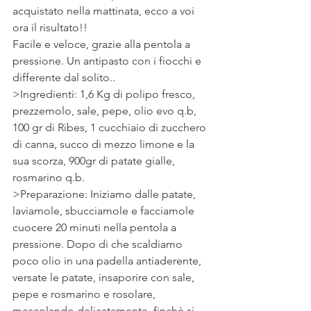
acquistato nella mattinata, ecco a voi 
ora il risultato!!
Facile e veloce, grazie alla pentola a 
pressione. Un antipasto con i fiocchi e 
differente dal solito..
>Ingredienti: 1,6 Kg di polipo fresco, 
prezzemolo, sale, pepe, olio evo q.b, 
100 gr di Ribes, 1 cucchiaio di zucchero 
di canna, succo di mezzo limone e la 
sua scorza, 900gr di patate gialle, 
rosmarino q.b.
>Preparazione: Iniziamo dalle patate, 
laviamole, sbucciamole e facciamole 
cuocere 20 minuti nella pentola a 
pressione. Dopo di che scaldiamo 
poco olio in una padella antiaderente, 
versate le patate, insaporire con sale, 
pepe e rosmarino e rosolare, 
mescolando delicatamente, finchè si 