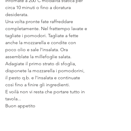
Infornate a 200°C modalità statica per 
circa 10 minuti o fino a doratura 
desiderata.
Una volta pronte fate raffreddare 
completamente. Nel frattempo lavate e 
tagliate i pomodori. Tagliate a fette 
anche la mozzarella e condite con 
poco olio e sale l’insalata. Ora 
assemblate la millefoglie salata.
Adagiate il primo strato di sfoglia, 
disponete la mozzarella i pomodorini, 
il pesto q.b. e l’insalata e continuate 
così fino a finire gli ingredienti. 
E voilà non vi resta che portare tutto in 
tavola...
Buon appetito 