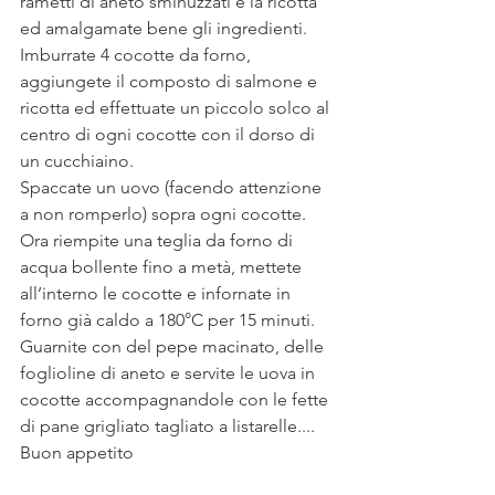
rametti di aneto sminuzzati e la ricotta 
ed amalgamate bene gli ingredienti.
Imburrate 4 cocotte da forno, 
aggiungete il composto di salmone e 
ricotta ed effettuate un piccolo solco al 
centro di ogni cocotte con il dorso di 
un cucchiaino.
Spaccate un uovo (facendo attenzione 
a non romperlo) sopra ogni cocotte.
Ora riempite una teglia da forno di 
acqua bollente fino a metà, mettete 
all’interno le cocotte e infornate in 
forno già caldo a 180°C per 15 minuti.
Guarnite con del pepe macinato, delle 
foglioline di aneto e servite le uova in 
cocotte accompagnandole con le fette 
di pane grigliato tagliato a listarelle....
Buon appetito 