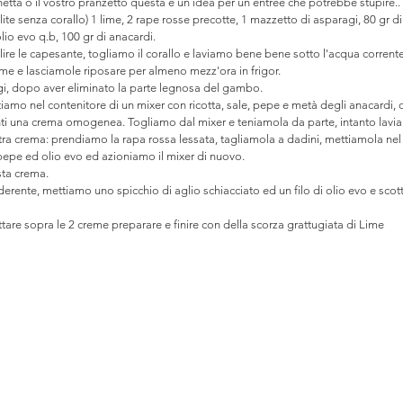
enetta o il vostro pranzetto questa è un idea per un entree che potrebbe stupire..
ite senza corallo) 1 lime, 2 rape rosse precotte, 1 mazzetto di asparagi, 80 gr di r
lio evo q.b, 100 gr di anacardi.
ire le capesante, togliamo il corallo e laviamo bene bene sotto l'acqua corrente
lime e lasciamole riposare per almeno mezz'ora in frigor.
gi, dopo aver eliminato la parte legnosa del gambo.
amo nel contenitore di un mixer con ricotta, sale, pepe e metà degli anacardi, ol
nti una crema omogenea. Togliamo dal mixer e teniamola da parte, intanto lavia
tra crema: prendiamo la rapa rossa lessata, tagliamola a dadini, mettiamola nel
 pepe ed olio evo ed azioniamo il mixer di nuovo.
ta crema.
rente, mettiamo uno spicchio di aglio schiacciato ed un filo di olio evo e scot
ttare sopra le 2 creme preparare e finire con della scorza grattugiata di Lime