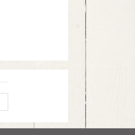
cio di tonno rosso, nocciole e
a