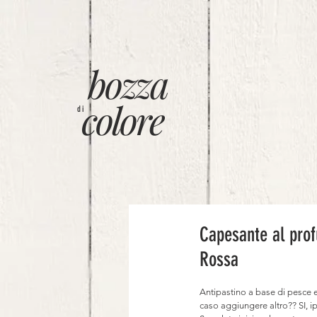
bozza
colore
di
Capesante al pro
Rossa
Antipastino a base di pesce e
caso aggiungere altro?? SI, i