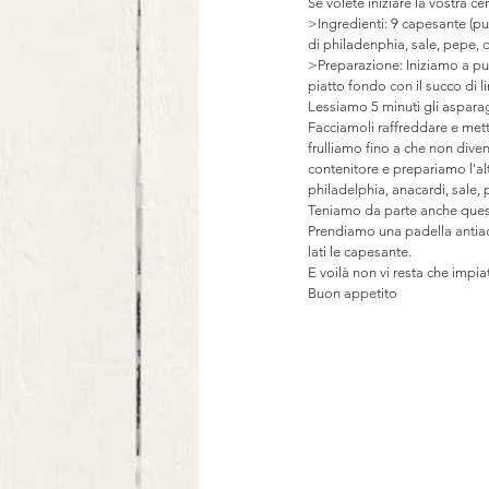
Se volete iniziare la vostra c
>Ingredienti: 9 capesante (pul
di philadenphia, sale, pepe, o
>Preparazione: Iniziamo a pul
piatto fondo con il succo di 
Lessiamo 5 minuti gli aspara
Facciamoli raffreddare e metti
frulliamo fino a che non dive
contenitore e prepariamo l'al
philadelphia, anacardi, sale,
Teniamo da parte anche ques
Prendiamo una padella antiade
lati le capesante.
E voilà non vi resta che impia
Buon appetito 