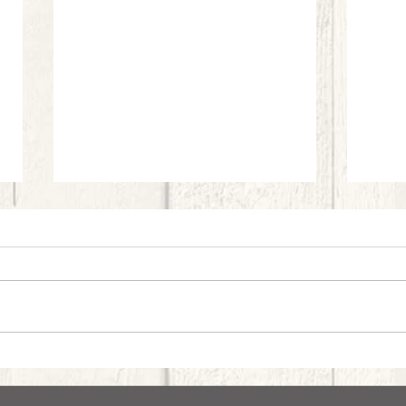
Cotolette di fiori di zucchine, crema di
Carpac
pecorino romano, gocce di pomodoro e
paprik
basilico