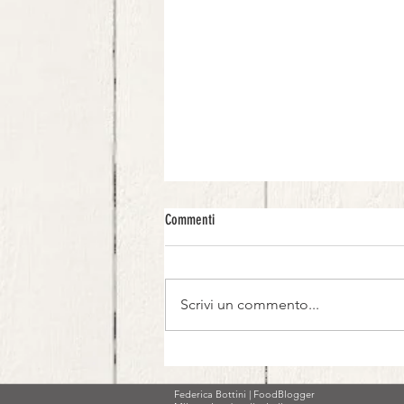
Commenti
Scrivi un commento...
Carpaccio di Melanzane rosse
Federica Bottini | FoodBlogger