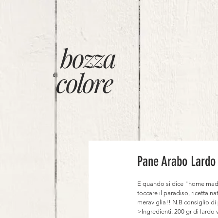
bozza
colore
di
Pane Arabo Lardo 
E quando si dice "home made" 
toccare il paradiso, ricetta n
meraviglia!! N.B consiglio d
>Ingredienti: 200 gr di lardo 