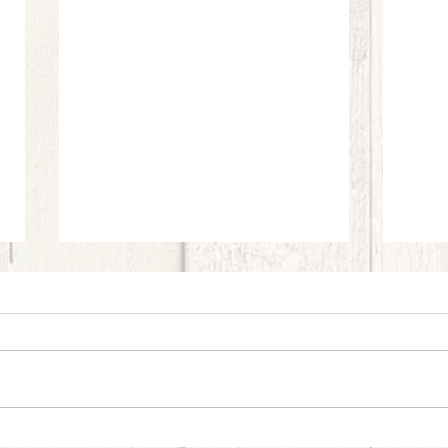
Cotolette di fiori di zucchine, crema di
Carpac