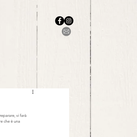
parare, vi farà 
re che è una 