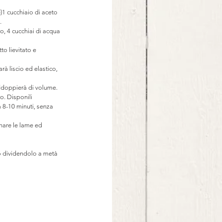
)1 cucchiaio di aceto 
.
o, 4 cucchiai di acqua 
to lievitato e 
rà liscio ed elastico, 
raddoppierà di volume.
o. Disponili 
a 8-10 minuti, senza 
onare le lame ed 
bo dividendolo a metà 