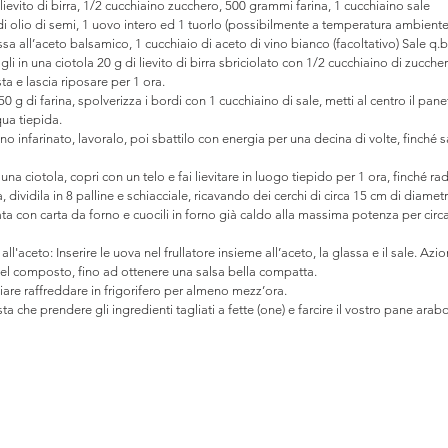
ievito di birra, 1/2 cucchiaino zucchero, 500 grammi farina, 1 cucchiaino sale
 di olio di semi, 1 uovo intero ed 1 tuorlo (possibilmente a temperatura ambiente
sa all’aceto balsamico, 1 cucchiaio di aceto di vino bianco (facoltativo) Sale q.b
i in una ciotola 20 g di lievito di birra sbriciolato con 1/2 cucchiaino di zuccher
ta e lascia riposare per 1 ora.
 g di farina, spolverizza i bordi con 1 cucchiaino di sale, metti al centro il panet
ua tiepida.
no infarinato, lavoralo, poi sbattilo con energia per una decina di volte, finché sa
una ciotola, copri con un telo e fai lievitare in luogo tiepido per 1 ora, finché 
 dividila in 8 palline e schiacciale, ricavando dei cerchi di circa 15 cm di diametr
ata con carta da forno e cuocili in forno già caldo alla massima potenza per circ
l'aceto: Inserire le uova nel frullatore insieme all’aceto, la glassa e il sale. Azi
lo nel composto, fino ad ottenere una salsa bella compatta.
sciare raffreddare in frigorifero per almeno mezz’ora.
ta che prendere gli ingredienti tagliati a fette (one) e farcire il vostro pane ara