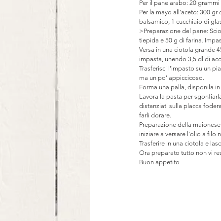
Per il pane arabo: 20 grammi l
Per la mayo all'aceto: 300 gr
balsamico, 1 cucchiaio di glas
>Preparazione del pane: Sciogl
tiepida e 50 g di farina. Impas
Versa in una ciotola grande 450
impasta, unendo 3,5 dl di acq
Trasferisci l'impasto su un pia
ma un po' appiccicoso.
Forma una palla, disponila in 
Lavora la pasta per sgonfiarla,
distanziati sulla placca foder
farli dorare.
Preparazione della maionese al
iniziare a versare l’olio a fi
Trasferire in una ciotola e la
Ora preparato tutto non vi res
Buon appetito 