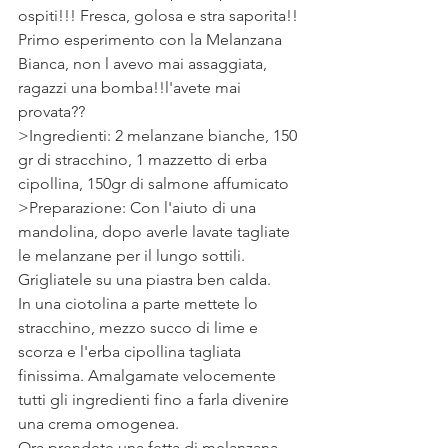
ospiti!!! Fresca, golosa e stra saporita!!
Primo esperimento con la Melanzana 
Bianca, non l avevo mai assaggiata, 
ragazzi una bomba!!l'avete mai 
provata??
>Ingredienti: 2 melanzane bianche, 150 
gr di stracchino, 1 mazzetto di erba 
cipollina, 150gr di salmone affumicato
>Preparazione: Con l'aiuto di una 
mandolina, dopo averle lavate tagliate 
le melanzane per il lungo sottili.
Grigliatele su una piastra ben calda.
In una ciotolina a parte mettete lo 
stracchino, mezzo succo di lime e 
scorza e l'erba cipollina tagliata 
finissima. Amalgamate velocemente 
tutti gli ingredienti fino a farla divenire 
una crema omogenea.
Ora prendete una fetta di melanzana, 