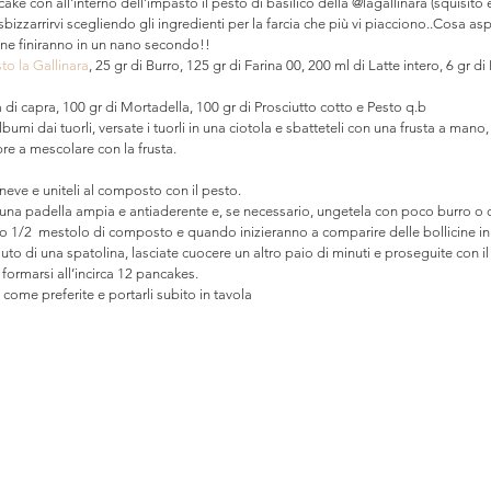
ke con all'interno dell'impasto il pesto di basilico della @lagallinara (squisito è
sbizzarrirvi scegliendo gli ingredienti per la farcia che più vi piacciono..Cosa as
one finiranno in un nano secondo!!
sto la Gallinara
, 25 gr di Burro, 125 gr di Farina 00, 200 ml di Latte intero, 6 gr di 
la di capra, 100 gr di Mortadella, 100 gr di Prosciutto cotto e Pesto q.b
umi dai tuorli, versate i tuorli in una ciotola e sbatteteli con una frusta a mano, p
pre a mescolare con la frusta.
neve e uniteli al composto con il pesto.
una padella ampia e antiaderente e, se necessario, ungetela con poco burro o o
o 1/2  mestolo di composto e quando inizieranno a comparire delle bollicine in su
iuto di una spatolina, lasciate cuocere un altro paio di minuti e proseguite con il 
ormarsi all’incirca 12 pancakes.
li come preferite e portarli subito in tavola