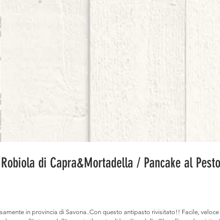
 Robiola di Capra&Mortadella / Pancake al Pesto
cisamente in provincia di Savona..Con questo antipasto rivisitato!! Facile, veloc