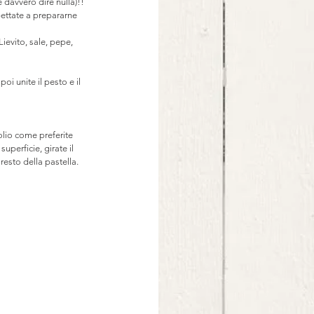
 davvero dire nulla)!! 
pettate a prepararne 
Lievito, sale, pepe, 
oi unite il pesto e il 
lio come preferite
perficie, girate il 
resto della pastella.