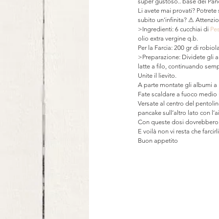
super gustoso.. base dei Panca
Li avete mai provati? Potrete 
subito un'infinita? ⚠ Attenzi
>Ingredienti: 6 cucchiai di
 Pe
olio extra vergine q.b.
Per la Farcia: 200 gr di robio
>Preparazione: Dividete gli alb
latte a filo, continuando sem
Unite il lievito.
A parte montate gli albumi a 
Fate scaldare a fuoco medio 
Versate al centro del pentolin
pancake sull’altro lato con l’a
Con queste dosi dovrebbero f
E voilà non vi resta che farcir
Buon appetito 