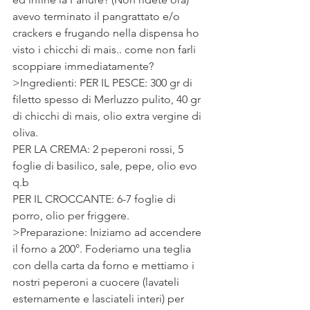
avevo terminato il pangrattato e/o 
crackers e frugando nella dispensa ho 
visto i chicchi di mais.. come non farli 
scoppiare immediatamente?
>Ingredienti: PER IL PESCE: 300 gr di 
filetto spesso di Merluzzo pulito, 40 gr 
di chicchi di mais, olio extra vergine di 
oliva.
PER LA CREMA: 2 peperoni rossi, 5 
foglie di basilico, sale, pepe, olio evo 
q.b 
PER IL CROCCANTE: 6-7 foglie di 
porro, olio per friggere.
>Preparazione: Iniziamo ad accendere 
il forno a 200°. Foderiamo una teglia 
con della carta da forno e mettiamo i 
nostri peperoni a cuocere (lavateli 
esternamente e lasciateli interi) per 