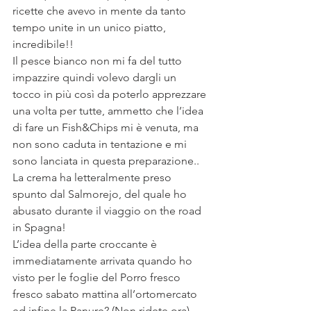
ricette che avevo in mente da tanto 
tempo unite in un unico piatto, 
incredibile!!
Il pesce bianco non mi fa del tutto 
impazzire quindi volevo dargli un 
tocco in più così da poterlo apprezzare 
una volta per tutte, ammetto che l’idea 
di fare un Fish&Chips mi è venuta, ma 
non sono caduta in tentazione e mi 
sono lanciata in questa preparazione.. 
La crema ha letteralmente preso 
spunto dal Salmorejo, del quale ho 
abusato durante il viaggio on the road 
in Spagna!
L’idea della parte croccante è 
immediatamente arrivata quando ho 
visto per le foglie del Porro fresco 
fresco sabato mattina all’ortomercato 
ed infine la Panure? (Non ridete ora) 