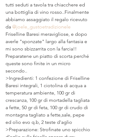
tutti seduti a tavola tra chiacchere ed 
una bottiglia di vino rosso..Finalmente 
abbiamo assaggiato il regalo ricevuto 
da 
@joele_gustoetradizionele
Friselline Baresi meravigliose, e dopo 
averle "sponzate" largo alla fantasia e 
mi sono sbizzarrita con la farcia!! 
Preparatene un piatto di scorta perché 
queste sono finite in un micro 
secondo..
>Ingredienti: 1 confezione di Friselline 
Baresi integrali, 1 ciotolina di acqua a 
temperatura ambiente, 100 gr di 
crescanza, 100 gr di mortadella tagliata 
a fette, 50 gr di feta, 100 gr di crudo di 
montagna tagliato a fette,sale, pepe 
ed olio evo q.b, 2 teste d'aglio
>Preparazione: Strofinate uno spicchio 
d’aglio sulla frisella ancora dura; 