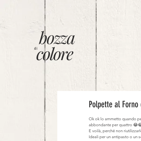
bozza
colore
di
Polpette al Forno
Ok ok lo ammetto quando pen
abbondante per quattro 😂😂😂
E voilà, perché non riutilizza
Ideali per un antipasto o un s