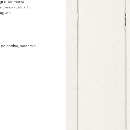
 gr di scamorza 
va, pangrattato q.b.
tugiato.
polpettine, passatele 