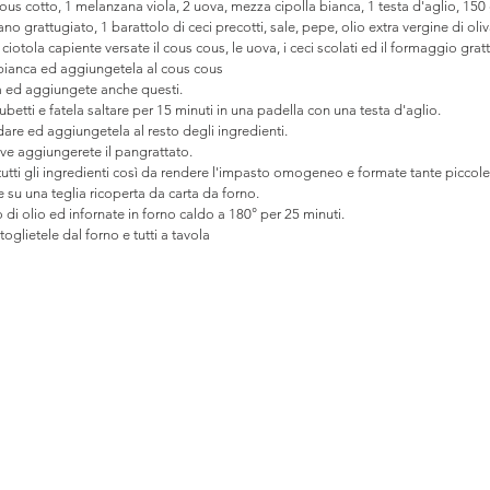
cous cotto, 1 melanzana viola, 2 uova, mezza cipolla bianca, 1 testa d'aglio, 150
no grattugiato, 1 barattolo di ceci precotti, sale, pepe, olio extra vergine di oli
otola capiente versate il cous cous, le uova, i ceci scolati ed il formaggio grat
 bianca ed aggiungetela al cous cous
za ed aggiungete anche questi.
betti e fatela saltare per 15 minuti in una padella con una testa d'aglio.
dare ed aggiungetela al resto degli ingredienti.
ve aggiungerete il pangrattato.
tti gli ingredienti così da rendere l'impasto omogeneo e formate tante piccole 
 su una teglia ricoperta da carta da forno.
o di olio ed infornate in forno caldo a 180° per 25 minuti.
oglietele dal forno e tutti a tavola