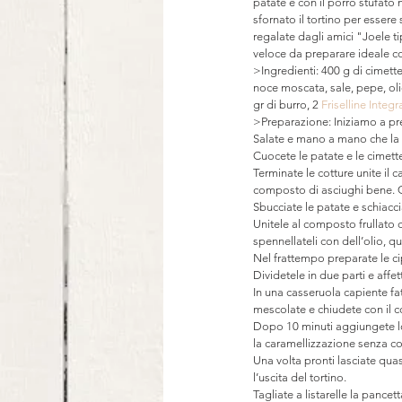
patate e con il porro stufato 
sfornato il tortino per essere
regalate dagli amici "Joele ti
veloce da preparare ideale c
>Ingredienti: 400 g di cimette 
noce moscata, sale, pepe, olio
gr di burro, 2 
Friselline Integra
>Preparazione: Iniziamo a prep
Salate e mano a mano che la
Cuocete le patate e le cimette
Terminate le cotture unite il c
composto di asciughi bene. Qui
Sbucciate le patate e schiacci
Unitele al composto frullato 
spennellateli con dell’olio, 
Nel frattempo preparate le cipo
Dividetele in due parti e affet
In una casseruola capiente fat
mescolate e chiudete con il c
Dopo 10 minuti aggiungete lo 
la caramellizzazione senza co
Una volta pronti lasciate quasi
l’uscita del tortino.
Tagliate a listarelle la pance