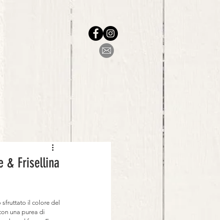
e & Frisellina
fruttato il colore del 
con una purea di 