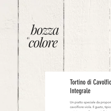
bozza
colore
di
Tortino di Cavolfi
Integrale
Un piatto speciale da proporre
cavolfiore viola. Il gusto, t