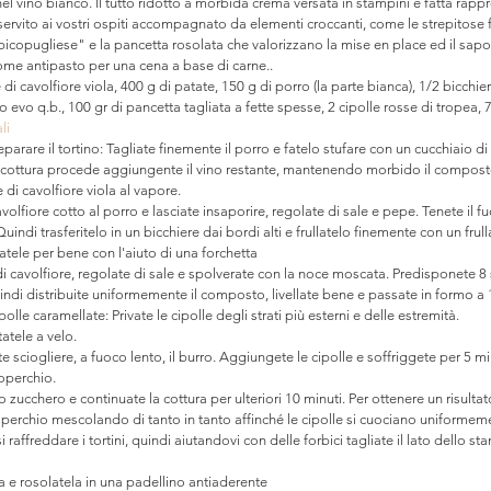
nel vino bianco. Il tutto ridotto a morbida crema versata in stampini e fatta rapp
 servito ai vostri ospiti accompagnato da elementi croccanti, come le strepitose fri
picopugliese" e la pancetta rosolata che valorizzano la mise en place ed il sapore
ome antipasto per una cena a base di carne..
di cavolfiore viola, 400 g di patate, 150 g di porro (la parte bianca), 1/2 bicchier
 evo q.b., 100 gr di pancetta tagliata a fette spesse, 2 cipolle rosse di tropea, 7
li 
arare il tortino: Tagliate finemente il porro e fatelo stufare con un cucchiaio di 
 cottura procede aggiungente il vino restante, mantenendo morbido il compost
 di cavolfiore viola al vapore.
avolfiore cotto al porro e lasciate insaporire, regolate di sale e pepe. Tenete il fu
ndi trasferitelo in un bicchiere dai bordi alti e frullatelo finemente con un fru
atele per bene con l'aiuto di una forchetta 
di cavolfiore, regolate di sale e spolverate con la noce moscata. Predisponete 8 
quindi distribuite uniformemente il composto, livellate bene e passate in formo a
lle caramellate: Private le cipolle degli strati più esterni e delle estremità.
tatele a velo.
e sciogliere, a fuoco lento, il burro. Aggiungete le cipolle e soffriggete per 5 min
operchio.
zucchero e continuate la cottura per ulteriori 10 minuti. Per ottenere un risult
perchio mescolando di tanto in tanto affinché le cipolle si cuociano uniformem
 raffreddare i tortini, quindi aiutandovi con delle forbici tagliate il lato dello sta
tta e rosolatela in una padellino antiaderente