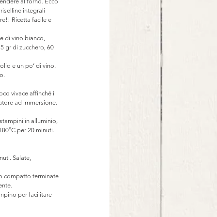
rendere al forno. Ecco 
selline integrali 
!! Ricetta facile e 
e di vino bianco, 
5 gr di zucchero, 60 
olio e un po’ di vino.
o.
oco vivace affinché il 
llatore ad immersione.
stampini in alluminio, 
 180°C per 20 minuti.
uti. Salate, 
ato compatto terminate 
ente.
mpino per facilitare 