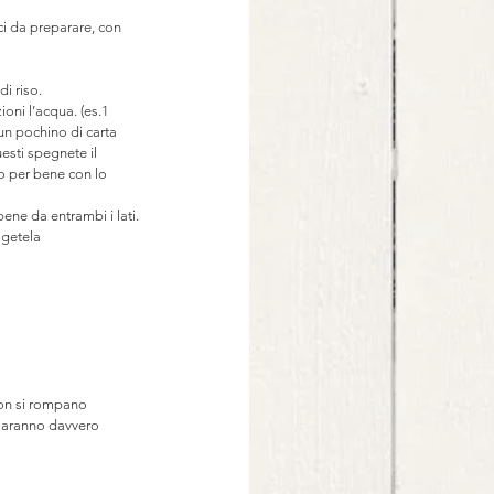
ci da preparare, con 
di riso.
ioni l’acqua. (es.1 
un pochino di carta 
esti spegnete il 
lo per bene con lo 
bene da entrambi i lati.
lgetela 
 non si rompano
 saranno davvero 