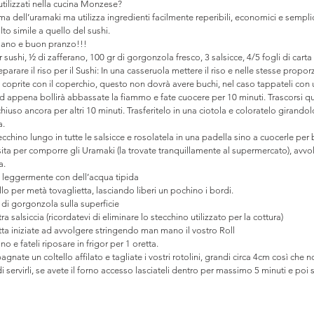
 utilizzati nella cucina Monzese?
ma dell’uramaki ma utilizza ingredienti facilmente reperibili, economici e sempli
lto simile a quello del sushi.
 mano e buon pranzo!!!
 sushi, ½ di zafferano, 100 gr di gorgonzola fresco, 3 salsicce, 4/5 fogli di carta 
rare il riso per il Sushi: In una casseruola mettere il riso e nelle stesse proporz
) coprite con il coperchio, questo non dovrà avere buchi, nel caso tappateli con 
d appena bollirà abbassate la fiammo e fate cuocere per 10 minuti. Trascorsi qu
chiuso ancora per altri 10 minuti. Trasferitelo in una ciotola e coloratelo girando
a.
cchino lungo in tutte le salsicce e rosolatela in una padella sino a cuocerle per 
ita per comporre gli Uramaki (la trovate tranquillamente al supermercato), avvo
a.
so leggermente con dell’acqua tipida
llo per metà tovaglietta, lasciando liberi un pochino i bordi.
di gorgonzola sulla superficie
tra salsiccia (ricordatevi di eliminare lo stecchino utilizzato per la cottura)
etta iniziate ad avvolgere stringendo man mano il vostro Roll
o e fateli riposare in frigor per 1 oretta.
agnate un coltello affilato e tagliate i vostri rotolini, grandi circa 4cm così che
 servirli, se avete il forno accesso lasciateli dentro per massimo 5 minuti e poi