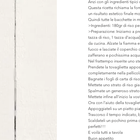
Anzi con gli ingredienti tipici
Questa ricetta richiama la for
un risultato estetico finale mo
Quindi tutte le bacchette in
>Ingredienti: 180gr di riso per
>Preparazione: Iniziamo a prepa
tazza di riso, 1 tazza d’acqua
da cucina. Alzate la fiamma e
fuoco e lasciate il coperchio 
zafferano e pochissima acqu
Nel frattempo inserite uno ste
Prendete la tovaglietta appos
completamente nella pellicol
Bagnate i fogli di carta di ri
Mettete uno strato di riso gia
Spalmate un generoso strato 
Mettete infine all’inizio la vos
Ora con l’aiuto della tovagli
Appoggiateli su un piatto pian
Trascorso il tempo indicato, b
Scaldateli un pochino prima di
perfetti!!!
E voilà tutti a tavola
Buon appetito