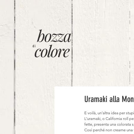
bozza
colore
di
Uramaki alla Mon
E voilà, un’altra idea per stup
L’uramaki, o California roll 
fette, presenta una colorata s
Così perché non crearne una v