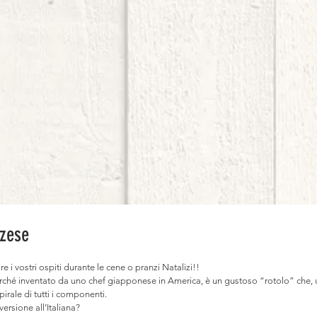
zese
ire i vostri ospiti durante le cene o pranzi Natalizi!!
perché inventato da uno chef giapponese in America, è un gustoso “rotolo” che, u
pirale di tutti i componenti.
ersione all’Italiana?