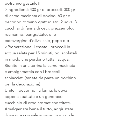
potranno gustarle!!
>Ingredienti: 400 gr di broccoli, 300 gr 
di carne macinata di bovino, 60 gr di 
pecorino romano grattugiato, 2 uova, 3 
cucchiai di farina di ceci, prezzemolo, 
rosmarino, pangrattato, olio 
extravergine d’oliva, sale, pepe q.b
>Preparazione: Lessate i broccoli in 
acqua salata per 15 minuti, poi scolateli 
in modo che perdano tutta l'acqua.
Riunite in una terrina la carne macinata 
e amalgamatela con i broccoli 
schiacciati (tenete da parte un pochino 
per la decorazione)
Unite il pecorino, la farina, le uova 
appena sbattute e un generoso 
cucchiaio di erbe aromatiche tritate.
Amalgamate bene il tutto, aggiustate 
di sapore con sale e pepe, poi, con le 