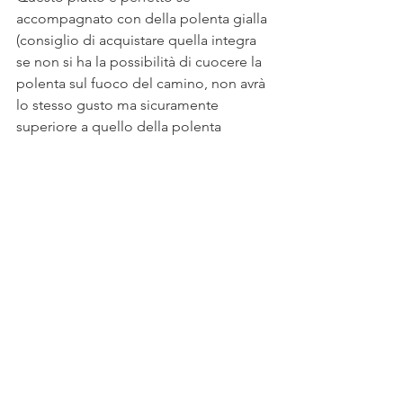
accompagnato con della polenta gialla 
(consiglio di acquistare quella integra 
se non si ha la possibilità di cuocere la 
polenta sul fuoco del camino, non avrà 
lo stesso gusto ma sicuramente 
superiore a quello della polenta 
"istantanea"
Stappate una buona bottiglia di vino 
rosso e tutti a tavola
Buon appetito 