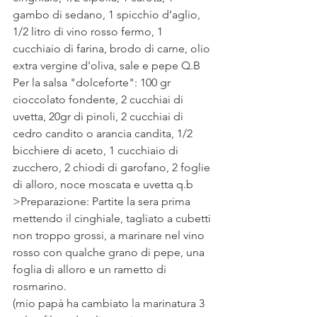
gambo di sedano, 1 spicchio d’aglio, 
1/2 litro di vino rosso fermo, 1 
cucchiaio di farina, brodo di carne, olio 
extra vergine d'oliva, sale e pepe Q.B
Per la salsa "dolceforte": 100 gr 
cioccolato fondente, 2 cucchiai di 
uvetta, 20gr di pinoli, 2 cucchiai di 
cedro candito o arancia candita, 1/2 
bicchiere di aceto, 1 cucchiaio di 
zucchero, 2 chiodi di garofano, 2 foglie 
di alloro, noce moscata e uvetta q.b
>Preparazione: Partite la sera prima 
mettendo il cinghiale, tagliato a cubetti 
non troppo grossi, a marinare nel vino 
rosso con qualche grano di pepe, una 
foglia di alloro e un rametto di 
rosmarino.
(mio papà ha cambiato la marinatura 3 