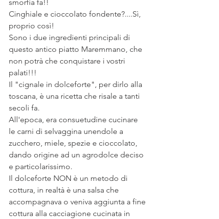
smorfia fa!!
Cinghiale e cioccolato fondente?....Sì, 
proprio così!
Sono i due ingredienti principali di 
questo antico piatto Maremmano, che 
non potrà che conquistare i vostri 
palati!!!
Il "cignale in dolceforte", per dirlo alla 
toscana, è una ricetta che risale a tanti 
secoli fa.
All'epoca, era consuetudine cucinare 
le carni di selvaggina unendole a 
zucchero, miele, spezie e cioccolato, 
dando origine ad un agrodolce deciso 
e particolarissimo.
Il dolceforte NON è un metodo di 
cottura, in realtà è una salsa che 
accompagnava o veniva aggiunta a fine 
cottura alla cacciagione cucinata in 