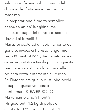
salmì: così facendo il contrasto del 
dolce e del forte era accentuato al 
massimo.
La preparazione è molto semplice 
anche se un po' lunghina, ma il 
risultato ripaga del tempo trascorso 
davanti ai fornelli!!
Mai avrei osato ad un abbinamento del 
genere, invece ci ha visto lungo mio 
papà @maubot1955 ,che Sabato sera a 
cena ha portato a tavola proprio questa 
prelibatezza abbinandola con della 
polenta cotta lentamente sul fuoco.
Se l’intento era quello di stupire occhi 
e papille gustative, posso 
confermare:STRA RIUSCITO!
Ma veniamo a noi? Pronti?
>Ingredienti: 1,2 kg di polpa di 
cinghiale, 1/2 cipolla, 1 carota, 1 