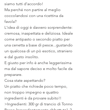
siamo tutti d'accordo!
Ma perché non partire al meglio 
coccolandosi con una ricettina da 
favola?
L'idea di oggi è davvero sorprendente: 
cremosa, inaspettata e deliziosa. Ideale 
come antipasto o secondo piatto per 
una cenetta a base di pesce...gustando 
un qualcosa di un pò esotico, straniero 
e dal gusto insolito.
E giusto per info è anche leggerissima 
ma dal sapore deciso e molto facile da 
preparare.
Cosa state aspettando?
Un piatto che richiede poco tempo, 
non troppo impegno e quattro 
ingredienti è da provare subito!!
>Ingredienti: 300 gr di trancio di Tonno 
Rosso (precedentemente abbattuto), 2 