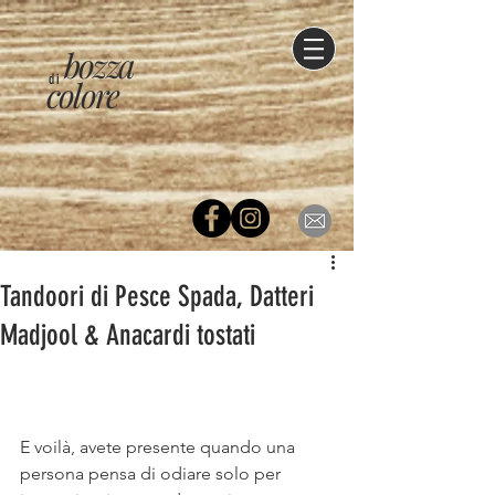
bozza
di
colore
Tandoori di Pesce Spada, Datteri
Madjool & Anacardi tostati
E voilà, avete presente quando una 
persona pensa di odiare solo per 