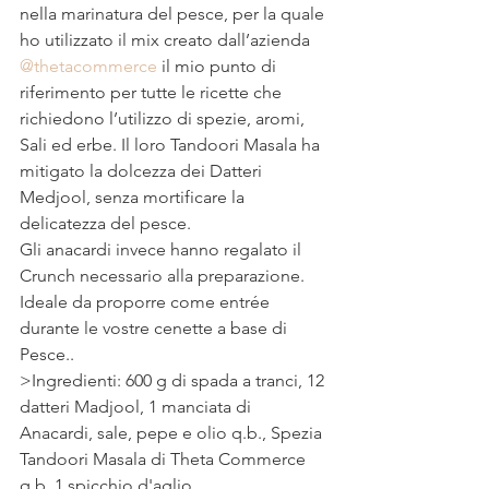
nella marinatura del pesce, per la quale 
ho utilizzato il mix creato dall’azienda 
@thetacommerce
 il mio punto di 
riferimento per tutte le ricette che 
richiedono l’utilizzo di spezie, aromi, 
Sali ed erbe. Il loro Tandoori Masala ha 
mitigato la dolcezza dei Datteri 
Medjool, senza mortificare la 
delicatezza del pesce.
Gli anacardi invece hanno regalato il 
Crunch necessario alla preparazione. 
Ideale da proporre come entrée 
durante le vostre cenette a base di 
Pesce.. 
>Ingredienti: 600 g di spada a tranci, 12 
datteri Madjool, 1 manciata di 
Anacardi, sale, pepe e olio q.b., Spezia 
Tandoori Masala di Theta Commerce 
q.b, 1 spicchio d'aglio