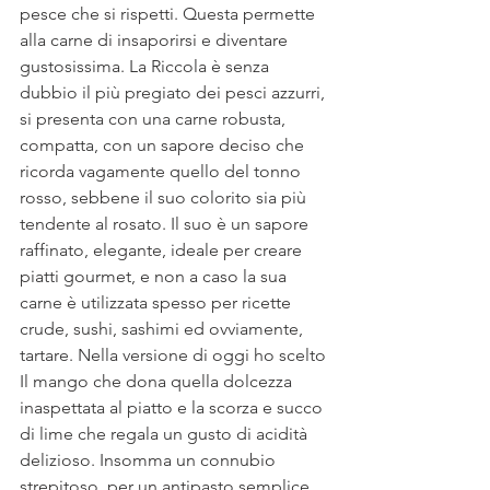
pesce che si rispetti. Questa permette 
alla carne di insaporirsi e diventare 
gustosissima. La Riccola è senza 
dubbio il più pregiato dei pesci azzurri, 
si presenta con una carne robusta, 
compatta, con un sapore deciso che 
ricorda vagamente quello del tonno 
rosso, sebbene il suo colorito sia più 
tendente al rosato. Il suo è un sapore 
raffinato, elegante, ideale per creare 
piatti gourmet, e non a caso la sua 
carne è utilizzata spesso per ricette 
crude, sushi, sashimi ed ovviamente, 
tartare. Nella versione di oggi ho scelto 
Il mango che dona quella dolcezza 
inaspettata al piatto e la scorza e succo 
di lime che regala un gusto di acidità 
delizioso. Insomma un connubio 
strepitoso, per un antipasto semplice 